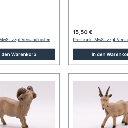
 Preis:
Regulärer Preis:
15,50 €
. MwSt. zzgl. Versandkosten
Preise inkl. MwSt. zzgl. Ver
n den Warenkorb
In den Warenko