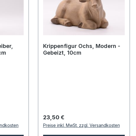
iber,
Krippenfigur Ochs, Modern -
0cm
Gebeizt, 10cm
Regulärer Preis:
23,50 €
sandkosten
Preise inkl. MwSt. zzgl. Versandkosten