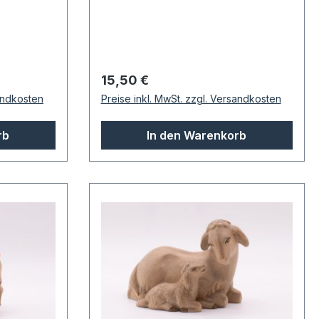
Regulärer Preis:
15,50 €
sandkosten
Preise inkl. MwSt. zzgl. Versandkosten
rb
In den Warenkorb