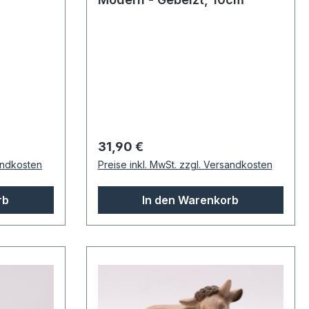
Regulärer Preis:
31,90 €
sandkosten
Preise inkl. MwSt. zzgl. Versandkosten
rb
In den Warenkorb