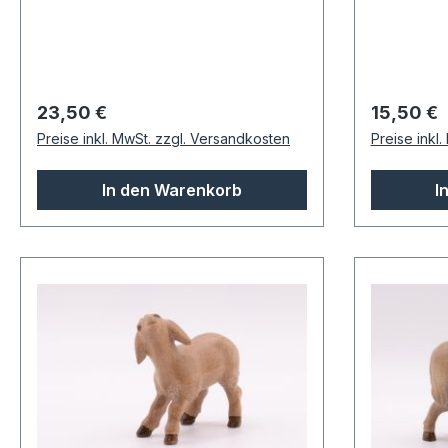
Regulärer Preis:
Regulärer
23,50 €
15,50 €
Preise inkl. MwSt. zzgl. Versandkosten
Preise inkl
In den Warenkorb
I