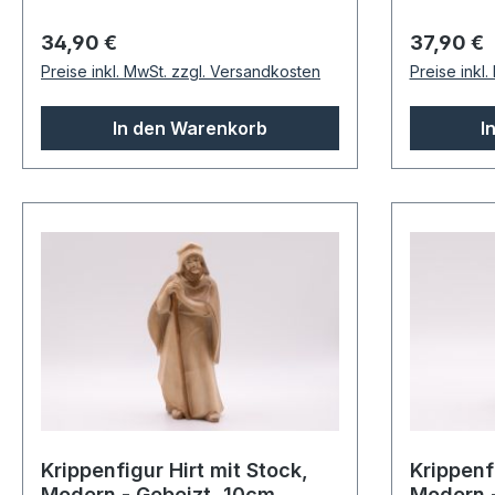
Regulärer Preis:
Regulärer
34,90 €
37,90 €
Preise inkl. MwSt. zzgl. Versandkosten
Preise inkl
In den Warenkorb
I
Krippenfigur Hirt mit Stock,
Krippenf
Modern - Gebeizt, 10cm
Modern -