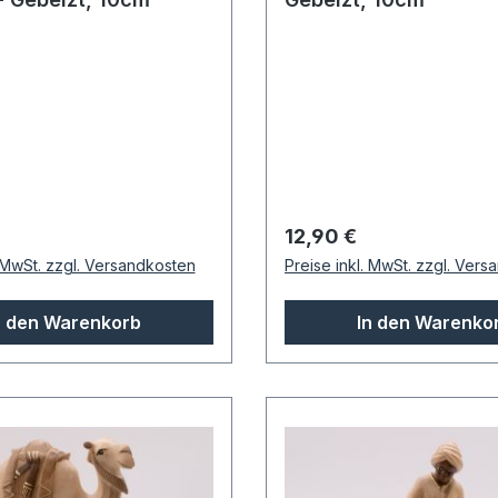
 Preis:
Regulärer Preis:
12,90 €
. MwSt. zzgl. Versandkosten
Preise inkl. MwSt. zzgl. Ver
n den Warenkorb
In den Warenko