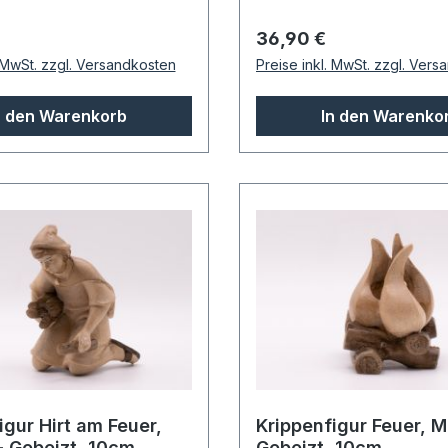
 Preis:
Regulärer Preis:
36,90 €
. MwSt. zzgl. Versandkosten
Preise inkl. MwSt. zzgl. Ver
n den Warenkorb
In den Warenko
igur Hirt am Feuer,
Krippenfigur Feuer, M
 Gebeizt, 10cm
Gebeizt, 10cm