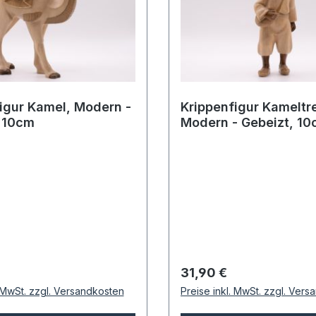
igur Kamel, Modern -
Krippenfigur Kameltre
, 10cm
Modern - Gebeizt, 1
 Preis:
Regulärer Preis:
31,90 €
. MwSt. zzgl. Versandkosten
Preise inkl. MwSt. zzgl. Ver