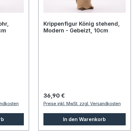
ohr,
Krippenfigur König stehend,
0cm
Modern - Gebeizt, 10cm
Regulärer Preis:
36,90 €
sandkosten
Preise inkl. MwSt. zzgl. Versandkosten
rb
In den Warenkorb