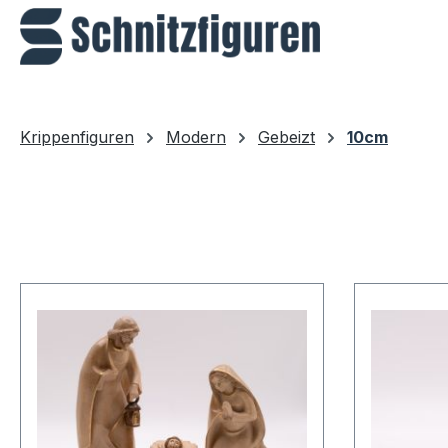
m Hauptinhalt springen
Zur Suche springen
Zur Hauptnavigation springen
Krippenfiguren
Modern
Gebeizt
10cm