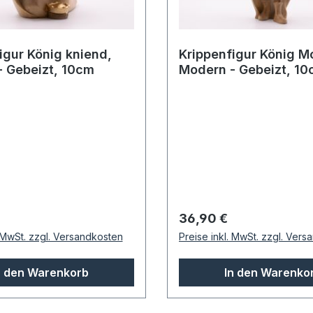
igur König kniend,
Krippenfigur König M
 Gebeizt, 10cm
Modern - Gebeizt, 1
 Preis:
Regulärer Preis:
36,90 €
. MwSt. zzgl. Versandkosten
Preise inkl. MwSt. zzgl. Ver
n den Warenkorb
In den Warenko