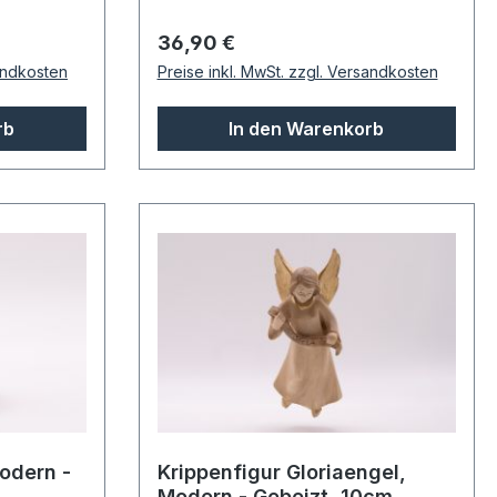
Regulärer Preis:
36,90 €
sandkosten
Preise inkl. MwSt. zzgl. Versandkosten
rb
In den Warenkorb
odern -
Krippenfigur Gloriaengel,
Modern - Gebeizt, 10cm