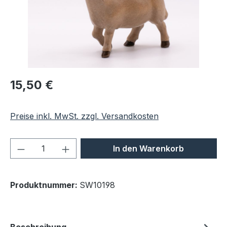
Regulärer Preis:
15,50 €
Preise inkl. MwSt. zzgl. Versandkosten
Produkt Anzahl: Gib den gewünschten We
In den Warenkorb
Produktnummer:
SW10198