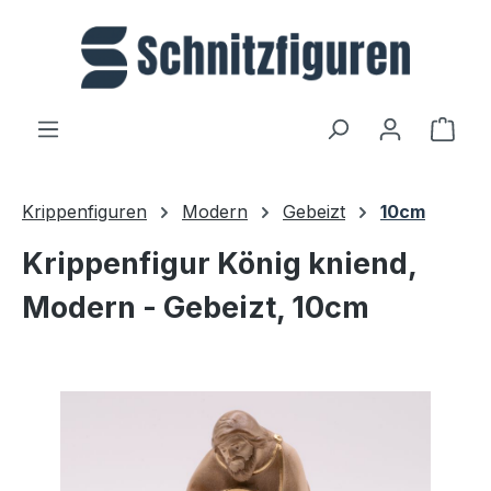
Zum Hauptinhalt springen
Ware
Krippenfiguren
Modern
Gebeizt
10cm
Krippenfigur König kniend,
Modern - Gebeizt, 10cm
Bildergalerie überspringen