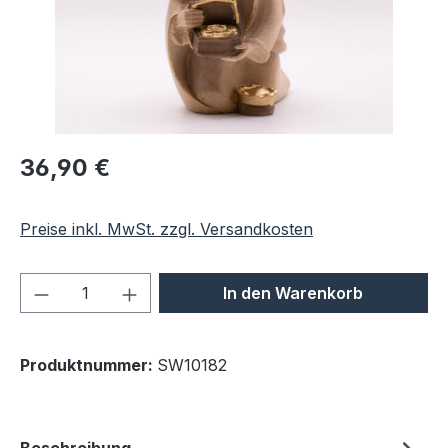
Regulärer Preis:
36,90 €
Preise inkl. MwSt. zzgl. Versandkosten
Produkt Anzahl: Gib den gewünschten We
In den Warenkorb
Produktnummer:
SW10182