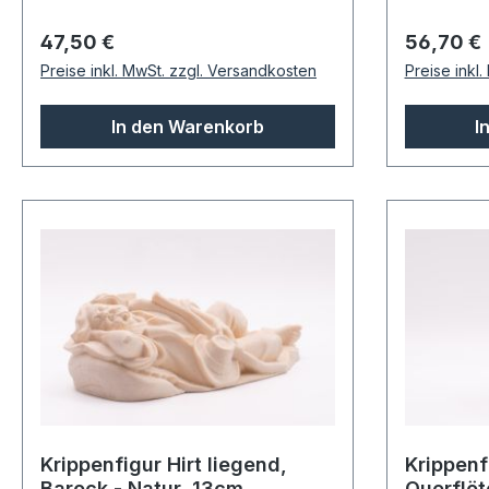
Regulärer Preis:
Regulärer
47,50 €
56,70 €
Preise inkl. MwSt. zzgl. Versandkosten
Preise inkl
In den Warenkorb
I
Krippenfigur Hirt liegend,
Krippenf
Barock - Natur, 13cm
Querflöt