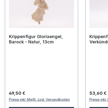
Krippenfigur Gloriaengel,
Krippenf
Barock - Natur, 13cm
Verkünd
Natur, 1
Regulärer Preis:
Regulärer
49,50 €
53,60 €
Preise inkl. MwSt. zzgl. Versandkosten
Preise inkl