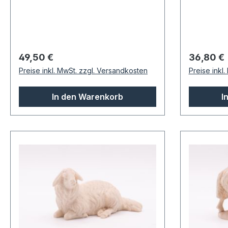
Regulärer Preis:
Regulärer
49,50 €
36,80 €
Preise inkl. MwSt. zzgl. Versandkosten
Preise inkl
In den Warenkorb
I