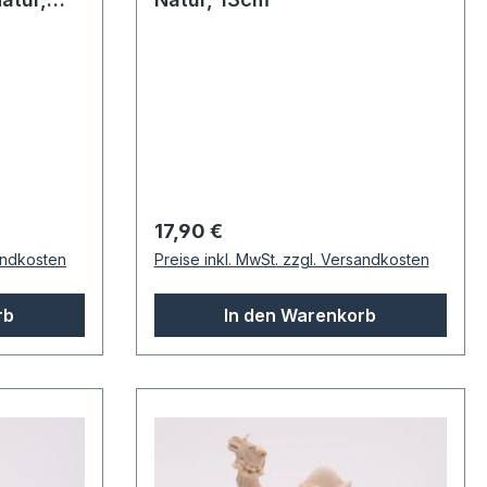
Regulärer Preis:
17,90 €
sandkosten
Preise inkl. MwSt. zzgl. Versandkosten
rb
In den Warenkorb