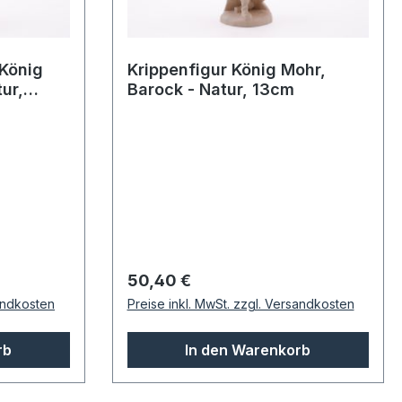
 König
Krippenfigur König Mohr,
ur,
Barock - Natur, 13cm
Regulärer Preis:
50,40 €
sandkosten
Preise inkl. MwSt. zzgl. Versandkosten
rb
In den Warenkorb