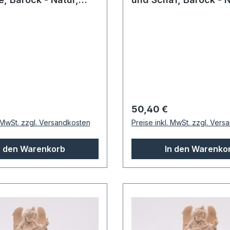
13cm
 Preis:
Regulärer Preis:
50,40 €
. MwSt. zzgl. Versandkosten
Preise inkl. MwSt. zzgl. Ver
n den Warenkorb
In den Warenko