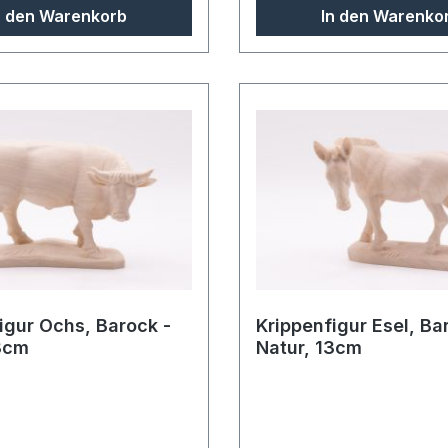
n den Warenkorb
In den Warenko
igur Ochs, Barock -
Krippenfigur Esel, Ba
3cm
Natur, 13cm