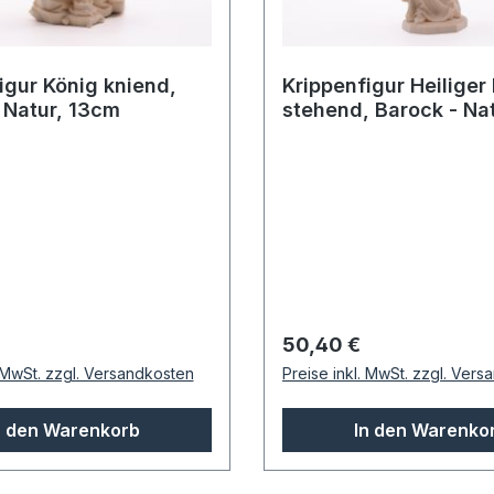
igur König kniend,
Krippenfigur Heiliger
 Natur, 13cm
stehend, Barock - Nat
13cm
 Preis:
Regulärer Preis:
50,40 €
. MwSt. zzgl. Versandkosten
Preise inkl. MwSt. zzgl. Ver
n den Warenkorb
In den Warenko