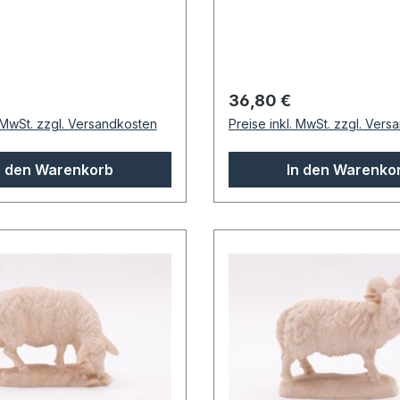
 Preis:
Regulärer Preis:
36,80 €
. MwSt. zzgl. Versandkosten
Preise inkl. MwSt. zzgl. Ver
n den Warenkorb
In den Warenko