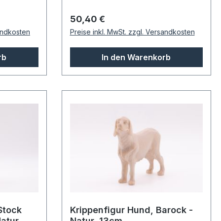
Regulärer Preis:
50,40 €
sandkosten
Preise inkl. MwSt. zzgl. Versandkosten
rb
In den Warenkorb
 Stock
Krippenfigur Hund, Barock -
atur,
Natur, 13cm