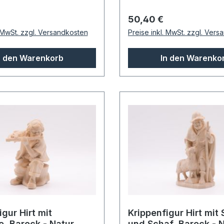
 Preis:
Regulärer Preis:
50,40 €
. MwSt. zzgl. Versandkosten
Preise inkl. MwSt. zzgl. Ver
n den Warenkorb
In den Warenko
igur Hirt mit
Krippenfigur Hirt mit
e, Barock - Natur,
und Schaf, Barock - N