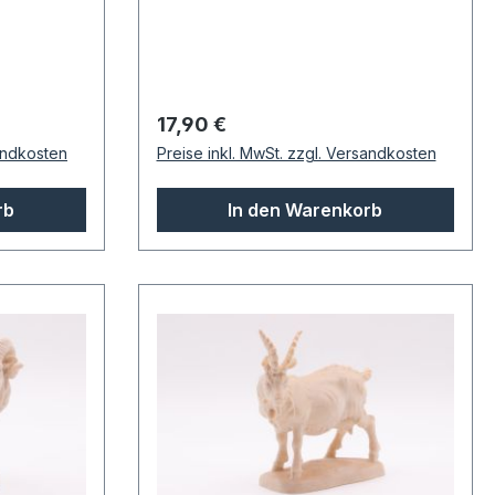
Regulärer Preis:
17,90 €
sandkosten
Preise inkl. MwSt. zzgl. Versandkosten
rb
In den Warenkorb