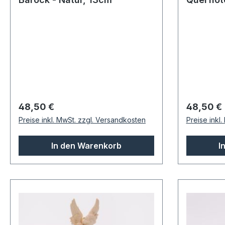
13cm
Regulärer Preis:
Regulärer
48,50 €
48,50 €
Preise inkl. MwSt. zzgl. Versandkosten
Preise inkl
In den Warenkorb
I