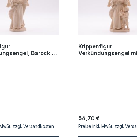
igur
Krippenfigur
ungsengel, Barock -
Verkündungsengel mi
3cm
Barock - Natur, 13cm
 Preis:
Regulärer Preis:
56,70 €
. MwSt. zzgl. Versandkosten
Preise inkl. MwSt. zzgl. Ver