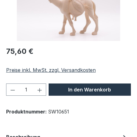
Regulärer Preis:
75,60 €
Preise inkl. MwSt. zzgl. Versandkosten
Produkt Anzahl: Gib den gewünschten We
In den Warenkorb
Produktnummer:
SW10651