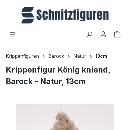
Zum Hauptinhalt springen
Ware
Krippenfiguren
Barock
Natur
13cm
Krippenfigur König kniend,
Barock - Natur, 13cm
Bildergalerie überspringen