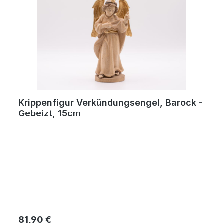
Krippenfigur Verkündungsengel, Barock -
Gebeizt, 15cm
Regulärer Preis:
81,90 €