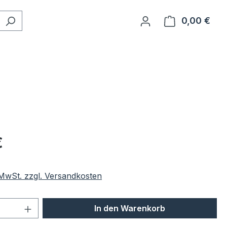
0,00 €
Ware
eis:
€
. MwSt. zzgl. Versandkosten
 Anzahl: Gib den gewünschten Wert ein 
In den Warenkorb