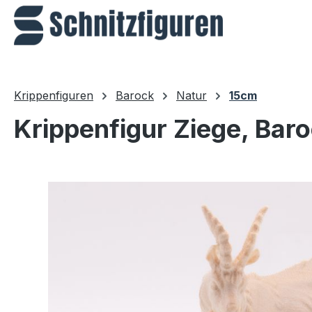
m Hauptinhalt springen
Zur Suche springen
Zur Hauptnavigation springen
Krippenfiguren
Barock
Natur
15cm
Krippenfigur Ziege, Baro
Bildergalerie überspringen