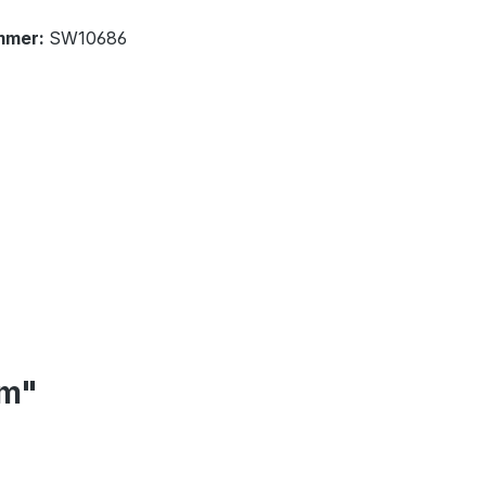
mmer:
SW10686
cm"