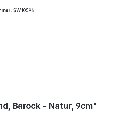
mmer:
SW10596
d, Barock - Natur, 9cm"