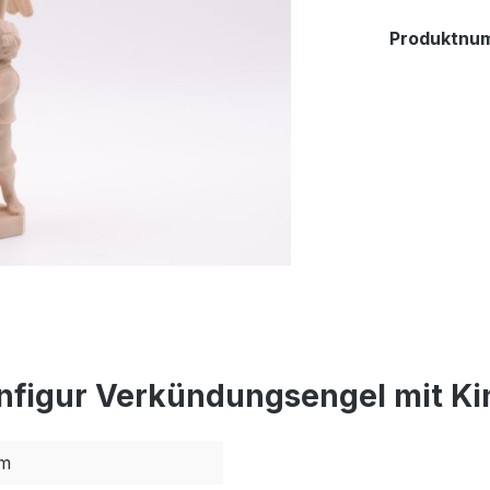
Produktnu
figur Verkündungsengel mit Kin
m