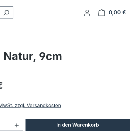
0,00 €
Ware
- Natur, 9cm
eis:
€
. MwSt. zzgl. Versandkosten
 Anzahl: Gib den gewünschten Wert ein 
In den Warenkorb