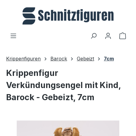
Zum Hauptinhalt springen
Ware
Krippenfiguren
Barock
Gebeizt
7cm
Krippenfigur
Verkündungsengel mit Kind,
Barock - Gebeizt, 7cm
Bildergalerie überspringen