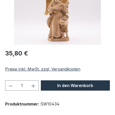
Regulärer Preis:
35,80 €
Preise inkl. MwSt. zzgl. Versandkosten
Produkt Anzahl: Gib den gewünschten We
In den Warenkorb
Produktnummer:
SW10434