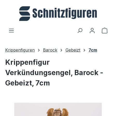
Zum Hauptinhalt springen
Ware
Krippenfiguren
Barock
Gebeizt
7cm
Krippenfigur
Verkündungsengel, Barock -
Gebeizt, 7cm
Bildergalerie überspringen