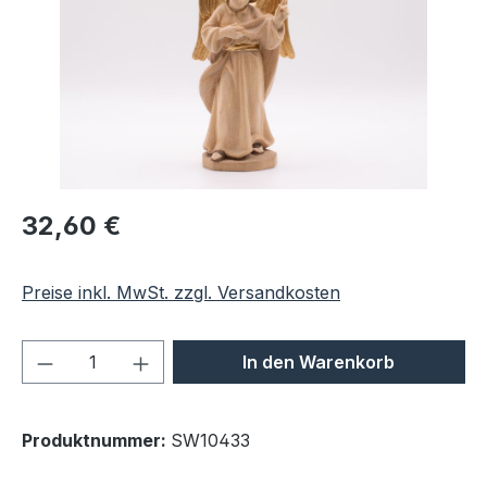
Regulärer Preis:
32,60 €
Preise inkl. MwSt. zzgl. Versandkosten
Produkt Anzahl: Gib den gewünschten We
In den Warenkorb
Produktnummer:
SW10433