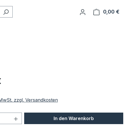
0,00 €
Ware
eis:
€
. MwSt. zzgl. Versandkosten
 Anzahl: Gib den gewünschten Wert ein 
In den Warenkorb