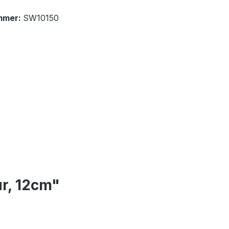
mmer:
SW10150
r, 12cm"