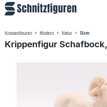
m Hauptinhalt springen
Zur Suche springen
Zur Hauptnavigation springen
Krippenfiguren
Modern
Natur
12cm
Krippenfigur Schafbock,
Bildergalerie überspringen