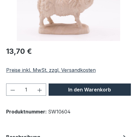
Regulärer Preis:
13,70 €
Preise inkl. MwSt. zzgl. Versandkosten
Produkt Anzahl: Gib den gewünschten We
In den Warenkorb
Produktnummer:
SW10604