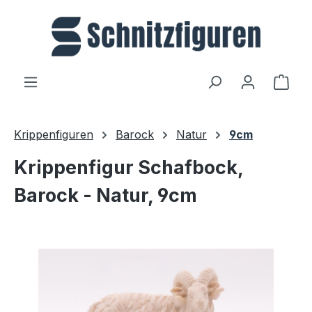
Zum Hauptinhalt springen
Ware
Krippenfiguren
Barock
Natur
9cm
Krippenfigur Schafbock,
Barock - Natur, 9cm
Bildergalerie überspringen