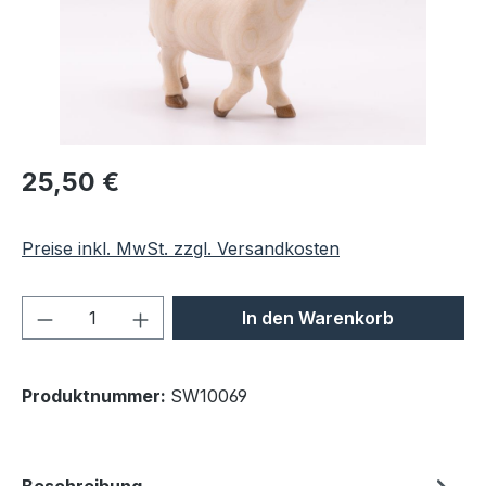
Regulärer Preis:
25,50 €
Preise inkl. MwSt. zzgl. Versandkosten
Produkt Anzahl: Gib den gewünschten We
In den Warenkorb
Produktnummer:
SW10069