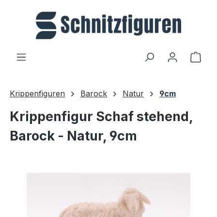
Zum Hauptinhalt springen
Ware
Krippenfiguren
Barock
Natur
9cm
Krippenfigur Schaf stehend,
Barock - Natur, 9cm
Bildergalerie überspringen