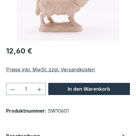
Regulärer Preis:
12,60 €
Preise inkl. MwSt. zzgl. Versandkosten
Produkt Anzahl: Gib den gewünschten We
In den Warenkorb
Produktnummer:
SW10601