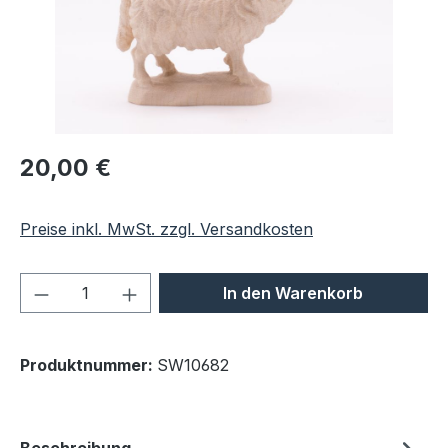
Regulärer Preis:
20,00 €
Preise inkl. MwSt. zzgl. Versandkosten
Produkt Anzahl: Gib den gewünschten We
In den Warenkorb
Produktnummer:
SW10682