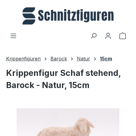
Zum Hauptinhalt springen
Ware
Krippenfiguren
Barock
Natur
15cm
Krippenfigur Schaf stehend,
Barock - Natur, 15cm
Bildergalerie überspringen