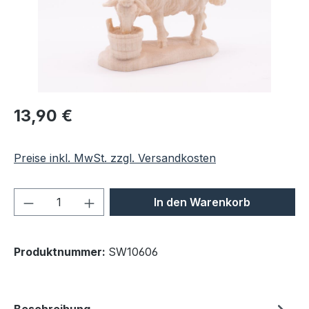
Regulärer Preis:
13,90 €
Preise inkl. MwSt. zzgl. Versandkosten
Produkt Anzahl: Gib den gewünschten We
In den Warenkorb
Produktnummer:
SW10606