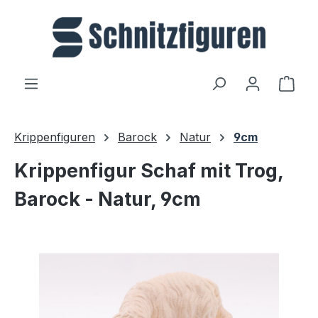
Zum Hauptinhalt springen
Ware
Krippenfiguren
Barock
Natur
9cm
Krippenfigur Schaf mit Trog,
Barock - Natur, 9cm
Bildergalerie überspringen