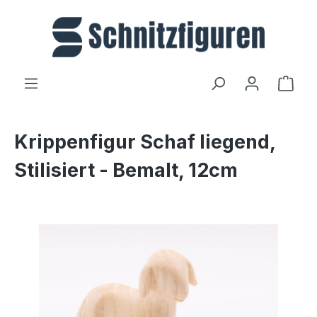
Zum Hauptinhalt springen
Ware
Krippenfigur Schaf liegend,
Stilisiert - Bemalt, 12cm
Bildergalerie überspringen