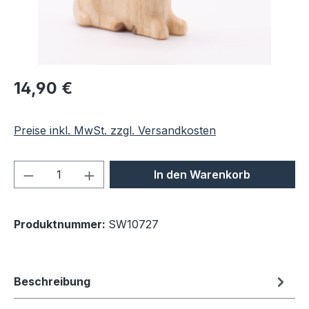
Regulärer Preis:
14,90 €
Preise inkl. MwSt. zzgl. Versandkosten
Produkt Anzahl: Gib den gewünschten We
In den Warenkorb
Produktnummer:
SW10727
Beschreibung