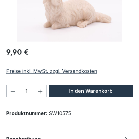
Regulärer Preis:
9,90 €
Preise inkl. MwSt. zzgl. Versandkosten
Produkt Anzahl: Gib den gewünschten We
In den Warenkorb
Produktnummer:
SW10575