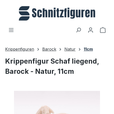
Zum Hauptinhalt springen
Ware
Krippenfiguren
Barock
Natur
11cm
Krippenfigur Schaf liegend,
Barock - Natur, 11cm
Bildergalerie überspringen