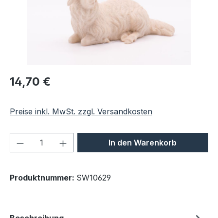
Regulärer Preis:
14,70 €
Preise inkl. MwSt. zzgl. Versandkosten
Produkt Anzahl: Gib den gewünschten We
In den Warenkorb
Produktnummer:
SW10629