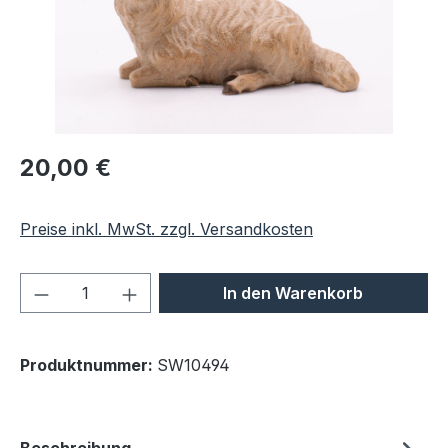
Regulärer Preis:
20,00 €
Preise inkl. MwSt. zzgl. Versandkosten
Produkt Anzahl: Gib den gewünschten We
In den Warenkorb
Produktnummer:
SW10494