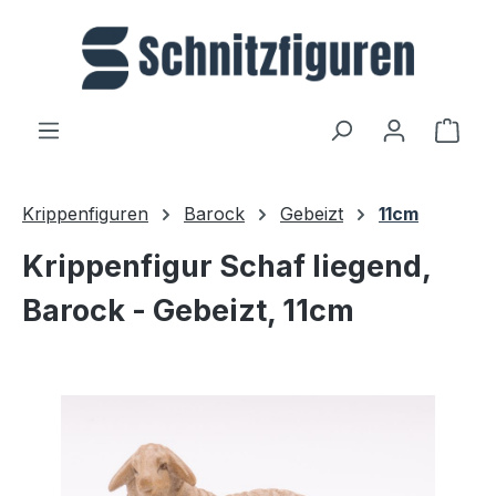
Zum Hauptinhalt springen
Ware
Krippenfiguren
Barock
Gebeizt
11cm
Krippenfigur Schaf liegend,
Barock - Gebeizt, 11cm
Bildergalerie überspringen