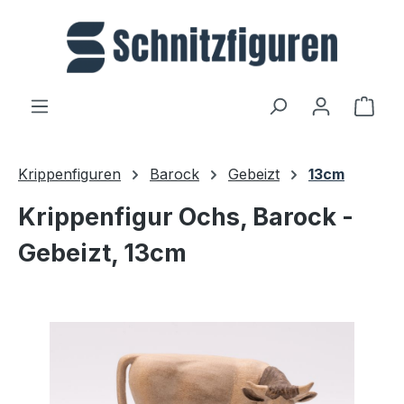
Zum Hauptinhalt springen
Ware
Krippenfiguren
Barock
Gebeizt
13cm
Krippenfigur Ochs, Barock -
Gebeizt, 13cm
Bildergalerie überspringen