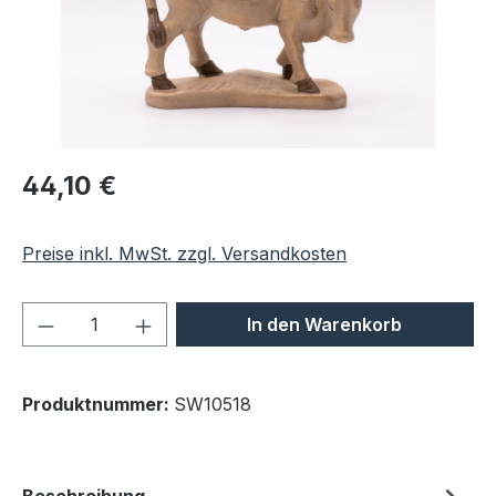
Regulärer Preis:
44,10 €
Preise inkl. MwSt. zzgl. Versandkosten
Produkt Anzahl: Gib den gewünschten We
In den Warenkorb
Produktnummer:
SW10518