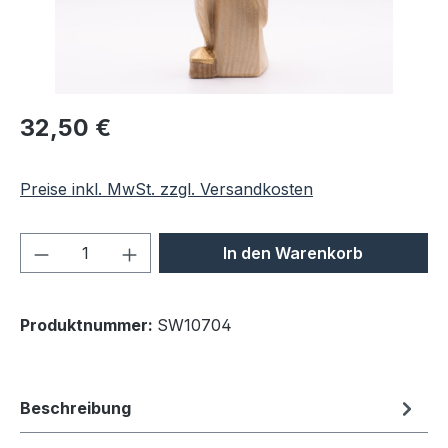
Regulärer Preis:
32,50 €
Preise inkl. MwSt. zzgl. Versandkosten
Produkt Anzahl: Gib den gewünschten We
In den Warenkorb
Produktnummer:
SW10704
Beschreibung