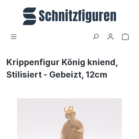
Zum Hauptinhalt springen
Ware
Krippenfigur König kniend,
Stilisiert - Gebeizt, 12cm
Bildergalerie überspringen