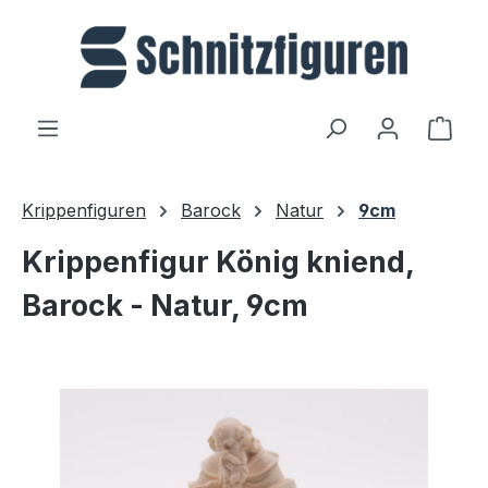
Zum Hauptinhalt springen
Ware
Krippenfiguren
Barock
Natur
9cm
Krippenfigur König kniend,
Barock - Natur, 9cm
Bildergalerie überspringen