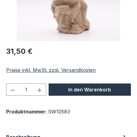
Regulärer Preis:
31,50 €
Preise inkl. MwSt. zzgl. Versandkosten
Produkt Anzahl: Gib den gewünschten We
In den Warenkorb
Produktnummer:
SW10583