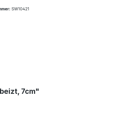
mmer:
SW10421
beizt, 7cm"