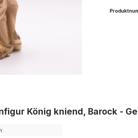
Produktnu
figur König kniend, Barock - Ge
m