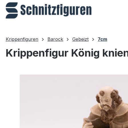
m Hauptinhalt springen
Zur Suche springen
Zur Hauptnavigation springen
Krippenfiguren
Barock
Gebeizt
7cm
Krippenfigur König knie
Bildergalerie überspringen