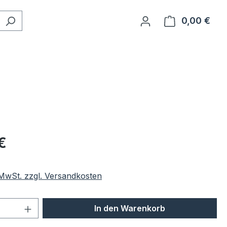
0,00 €
Ware
eis:
€
. MwSt. zzgl. Versandkosten
 Anzahl: Gib den gewünschten Wert ein 
In den Warenkorb