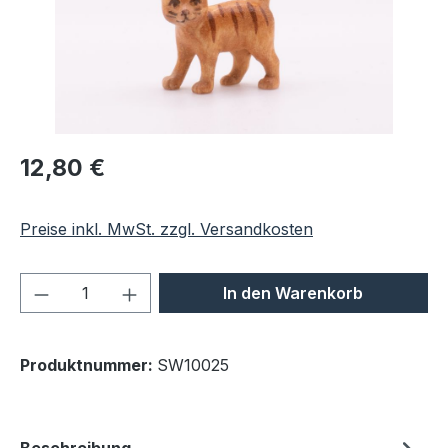
Regulärer Preis:
12,80 €
Preise inkl. MwSt. zzgl. Versandkosten
Produkt Anzahl: Gib den gewünschten We
In den Warenkorb
Produktnummer:
SW10025