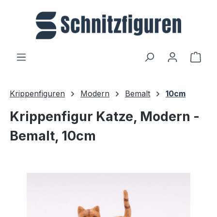
Zum Hauptinhalt springen
Ware
Krippenfiguren
Modern
Bemalt
10cm
Krippenfigur Katze, Modern -
Bemalt, 10cm
Bildergalerie überspringen