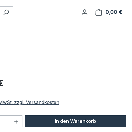
0,00 €
Ware
eis:
€
. MwSt. zzgl. Versandkosten
 Anzahl: Gib den gewünschten Wert ein 
In den Warenkorb