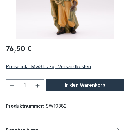
Regulärer Preis:
76,50 €
Preise inkl. MwSt. zzgl. Versandkosten
Produkt Anzahl: Gib den gewünschten We
In den Warenkorb
Produktnummer:
SW10382