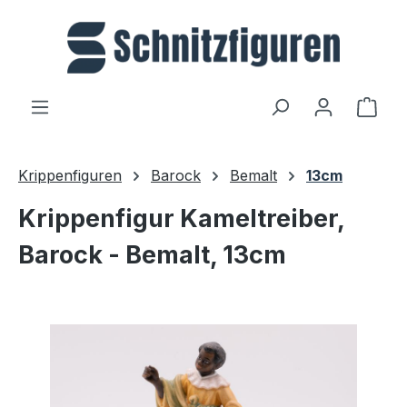
Zum Hauptinhalt springen
Ware
Krippenfiguren
Barock
Bemalt
13cm
Krippenfigur Kameltreiber,
Barock - Bemalt, 13cm
Bildergalerie überspringen