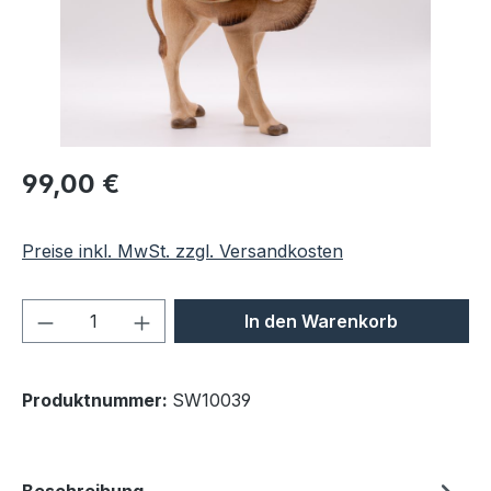
Regulärer Preis:
99,00 €
Preise inkl. MwSt. zzgl. Versandkosten
Produkt Anzahl: Gib den gewünschten We
In den Warenkorb
Produktnummer:
SW10039