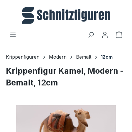
Zum Hauptinhalt springen
Ware
Krippenfiguren
Modern
Bemalt
12cm
Krippenfigur Kamel, Modern -
Bemalt, 12cm
Bildergalerie überspringen