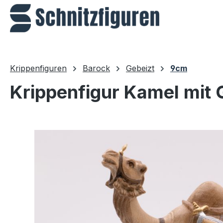
m Hauptinhalt springen
Zur Suche springen
Zur Hauptnavigation springen
Krippenfiguren
Barock
Gebeizt
9cm
Krippenfigur Kamel mit 
Bildergalerie überspringen