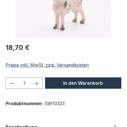
Regulärer Preis:
18,70 €
Preise inkl. MwSt. zzgl. Versandkosten
Produkt Anzahl: Gib den gewünschten We
In den Warenkorb
Produktnummer:
SW10323