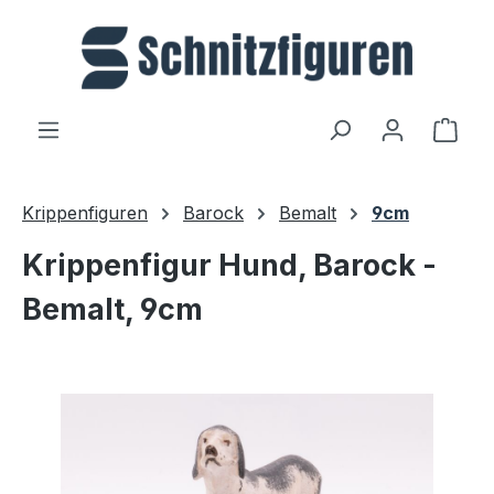
Zum Hauptinhalt springen
Ware
Krippenfiguren
Barock
Bemalt
9cm
Krippenfigur Hund, Barock -
Bemalt, 9cm
Bildergalerie überspringen