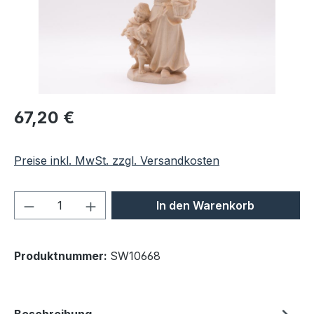
Regulärer Preis:
67,20 €
Preise inkl. MwSt. zzgl. Versandkosten
Produkt Anzahl: Gib den gewünschten We
In den Warenkorb
Produktnummer:
SW10668