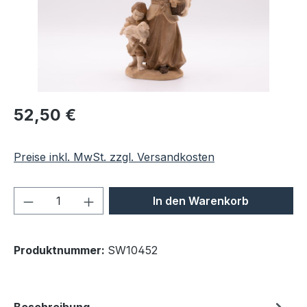
Regulärer Preis:
52,50 €
Preise inkl. MwSt. zzgl. Versandkosten
Produkt Anzahl: Gib den gewünschten We
In den Warenkorb
Produktnummer:
SW10452