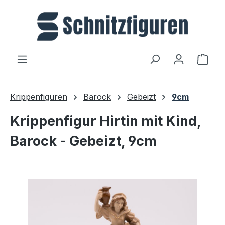
Zum Hauptinhalt springen
Ware
Krippenfiguren
Barock
Gebeizt
9cm
Krippenfigur Hirtin mit Kind,
Barock - Gebeizt, 9cm
Bildergalerie überspringen