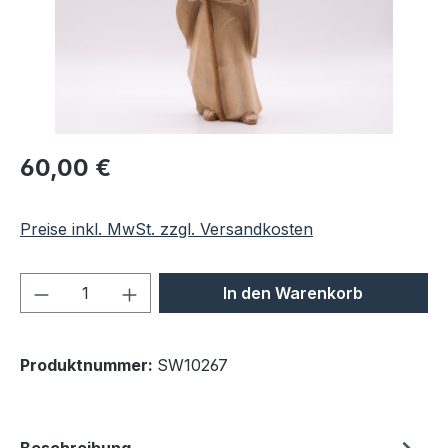
Regulärer Preis:
60,00 €
Preise inkl. MwSt. zzgl. Versandkosten
Produkt Anzahl: Gib den gewünschten We
In den Warenkorb
Produktnummer:
SW10267