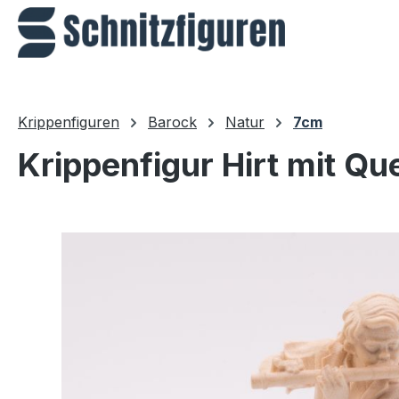
m Hauptinhalt springen
Zur Suche springen
Zur Hauptnavigation springen
Krippenfiguren
Barock
Natur
7cm
Krippenfigur Hirt mit Qu
Bildergalerie überspringen