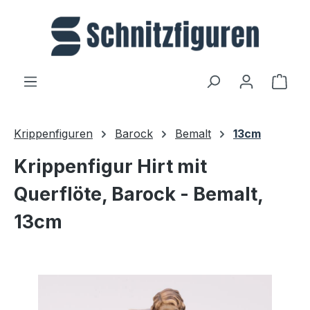
Zum Hauptinhalt springen
Ware
Krippenfiguren
Barock
Bemalt
13cm
Krippenfigur Hirt mit
Querflöte, Barock - Bemalt,
13cm
Bildergalerie überspringen