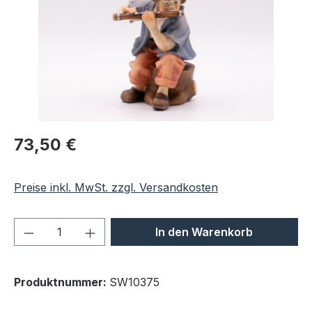
Regulärer Preis:
73,50 €
Preise inkl. MwSt. zzgl. Versandkosten
Produkt Anzahl: Gib den gewünschten We
In den Warenkorb
Produktnummer:
SW10375