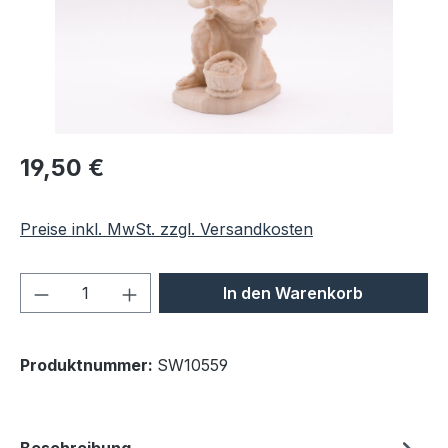
Regulärer Preis:
19,50 €
Preise inkl. MwSt. zzgl. Versandkosten
Produkt Anzahl: Gib den gewünschten We
In den Warenkorb
Produktnummer:
SW10559