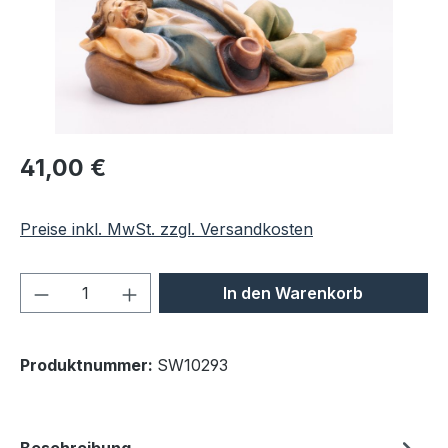
Regulärer Preis:
41,00 €
Preise inkl. MwSt. zzgl. Versandkosten
Produkt Anzahl: Gib den gewünschten We
In den Warenkorb
Produktnummer:
SW10293