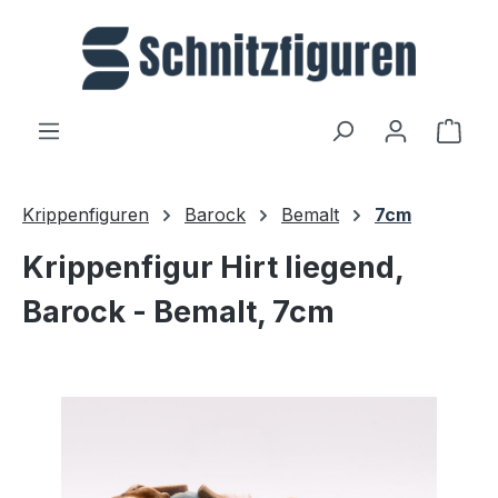
Zum Hauptinhalt springen
Ware
Krippenfiguren
Barock
Bemalt
7cm
Krippenfigur Hirt liegend,
Barock - Bemalt, 7cm
Bildergalerie überspringen