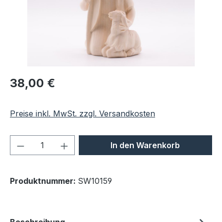
Regulärer Preis:
38,00 €
Preise inkl. MwSt. zzgl. Versandkosten
Produkt Anzahl: Gib den gewünschten We
In den Warenkorb
Produktnummer:
SW10159