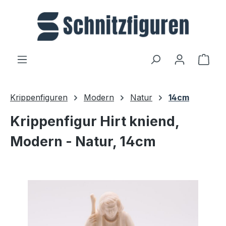
Zum Hauptinhalt springen
Ware
Krippenfiguren
Modern
Natur
14cm
Krippenfigur Hirt kniend,
Modern - Natur, 14cm
Bildergalerie überspringen