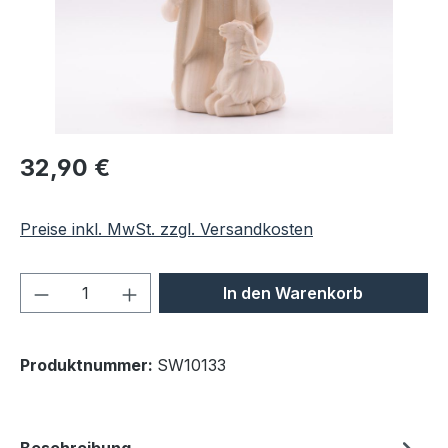
Regulärer Preis:
32,90 €
Preise inkl. MwSt. zzgl. Versandkosten
Produkt Anzahl: Gib den gewünschten We
In den Warenkorb
Produktnummer:
SW10133