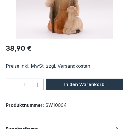
Regulärer Preis:
38,90 €
Preise inkl. MwSt. zzgl. Versandkosten
Produkt Anzahl: Gib den gewünschten We
In den Warenkorb
Produktnummer:
SW10004