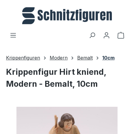
Zum Hauptinhalt springen
Ware
Krippenfiguren
Modern
Bemalt
10cm
Krippenfigur Hirt kniend,
Modern - Bemalt, 10cm
Bildergalerie überspringen