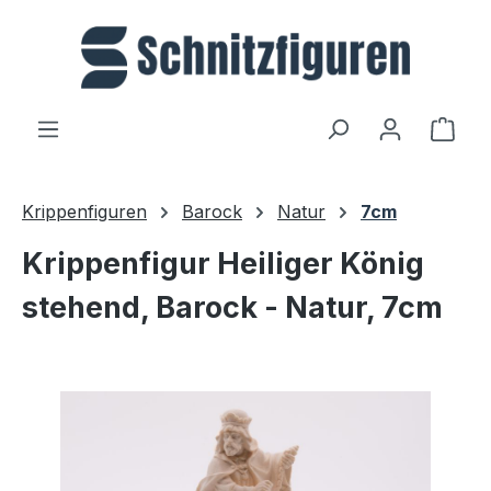
Zum Hauptinhalt springen
Ware
Krippenfiguren
Barock
Natur
7cm
Krippenfigur Heiliger König
stehend, Barock - Natur, 7cm
Bildergalerie überspringen