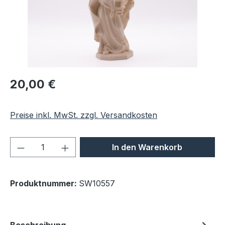
Regulärer Preis:
20,00 €
Preise inkl. MwSt. zzgl. Versandkosten
Produkt Anzahl: Gib den gewünschten We
In den Warenkorb
Produktnummer:
SW10557