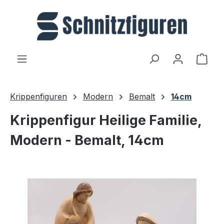
Zum Hauptinhalt springen
Ware
Krippenfiguren
Modern
Bemalt
14cm
Krippenfigur Heilige Familie,
Modern - Bemalt, 14cm
Bildergalerie überspringen