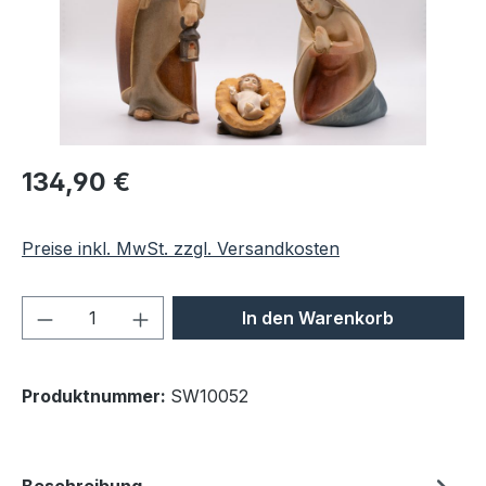
Regulärer Preis:
134,90 €
Preise inkl. MwSt. zzgl. Versandkosten
Produkt Anzahl: Gib den gewünschten We
In den Warenkorb
Produktnummer:
SW10052