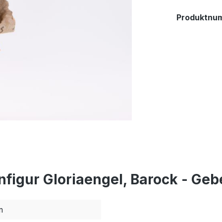
Produktnu
figur Gloriaengel, Barock - Geb
m