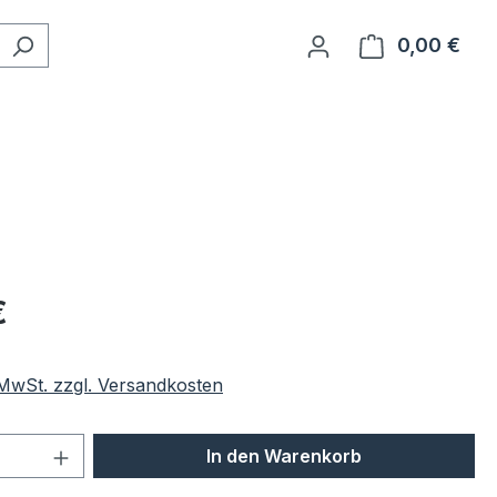
0,00 €
Ware
eis:
€
. MwSt. zzgl. Versandkosten
 Anzahl: Gib den gewünschten Wert ein 
In den Warenkorb