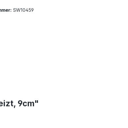
mmer:
SW10459
eizt, 9cm"