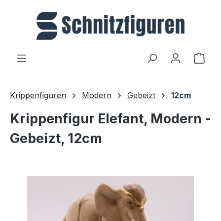
Zum Hauptinhalt springen
Ware
Krippenfiguren
Modern
Gebeizt
12cm
Krippenfigur Elefant, Modern -
Gebeizt, 12cm
Bildergalerie überspringen