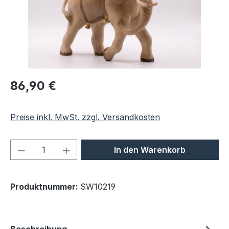
Regulärer Preis:
86,90 €
Preise inkl. MwSt. zzgl. Versandkosten
Produkt Anzahl: Gib den gewünschten We
In den Warenkorb
Produktnummer:
SW10219