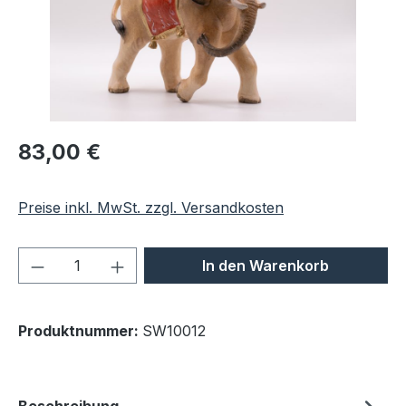
Regulärer Preis:
83,00 €
Preise inkl. MwSt. zzgl. Versandkosten
Produkt Anzahl: Gib den gewünschten We
In den Warenkorb
Produktnummer:
SW10012