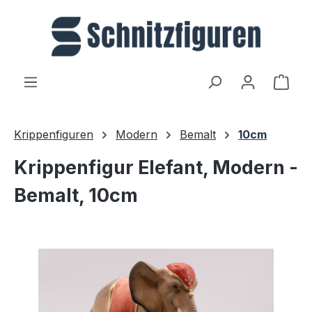
Zum Hauptinhalt springen
Ware
Krippenfiguren
Modern
Bemalt
10cm
Krippenfigur Elefant, Modern -
Bemalt, 10cm
Bildergalerie überspringen